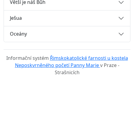
Větší je náš Bůh
Ješua
Oceány
Informační systém
Řimskokatolické farnosti u kostela
Neposkvrněného početí Panny Marie
v Praze -
Strašnicích