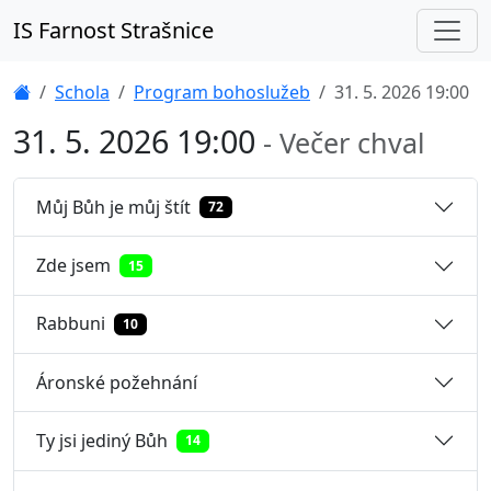
IS Farnost Strašnice
Úvod
Schola
Program bohoslužeb
31. 5. 2026 19:00
31. 5. 2026 19:00
- Večer chval
Můj Bůh je můj štít
72
Zde jsem
15
Rabbuni
10
Áronské požehnání
Ty jsi jediný Bůh
14