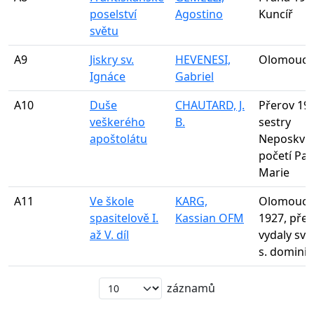
poselství
Agostino
Kuncíř
světu
A9
Jiskry sv.
HEVENESI,
Olomouc 
Ignáce
Gabriel
A10
Duše
CHAUTARD, J.
Přerov 19
veškerého
B.
sestry
apoštolátu
Neposkvr
početí Pa
Marie
A11
Ve škole
KARG,
Olomouc-
spasitelově I.
Kassian OFM
1927, přel
až V. díl
vydaly svý
s. domini
záznamů