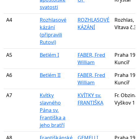
svatosti
A4
Rozhlasové
ROZHLASOVÉ
Rozhlas, s
kázání
KÁZÁNÍ
Vltava č.3
(připravili
Rutovi)
A5
Betlém I
FABER, Fred
Praha 1929
William
Kuncíř
A6
Betlém II
FABER, Fred
Praha 1929
William
Kuncíř
A7
Kvítky
KVÍTKY sv.
Fr. Obzina,
slavného
FRANTIŠKA
Vyškov 19
Pána sv.
Františka a
jeho bratří
A8
Františkánské
GEMELLI,
Praha 1948