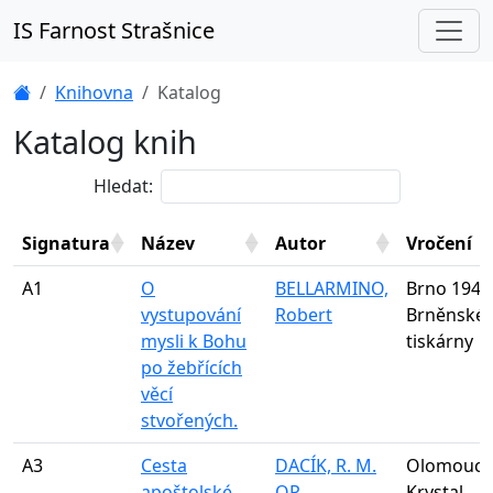
IS Farnost Strašnice
Úvod
Knihovna
Katalog
Katalog knih
Hledat:
Signatura
Název
Autor
Vročení
Signatura
Název
Autor
Vročení
A1
O
BELLARMINO,
Brno 1948
vystupování
Robert
Brněnské
mysli k Bohu
tiskárny
po žebřících
věcí
stvořených.
A3
Cesta
DACÍK, R. M.
Olomouc 1
apoštolské
OP
Krystal